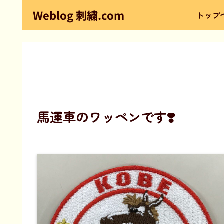
Weblog 刺繍.com
トップ
馬運車のワッペンです❣️