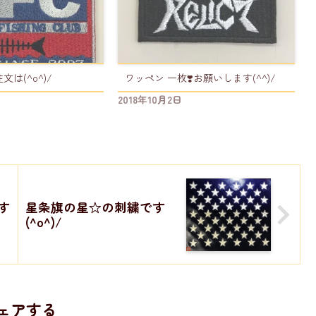
は(^o^)/
ワッペン 一枚❣️お願いします(^^)/
2018年10月2日
す
星条旗の星☆の刺繍です
(^o^)/
ェアする