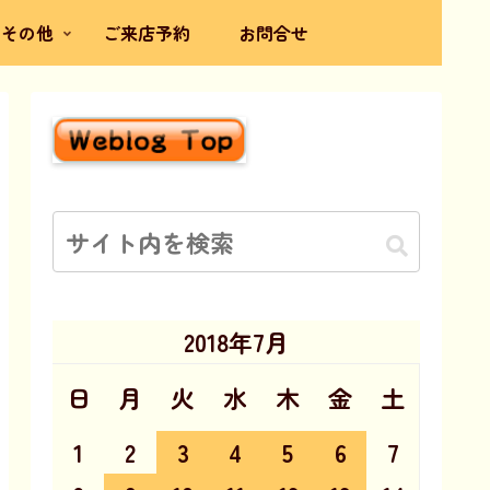
その他
ご来店予約
お問合せ
2018年7月
日
月
火
水
木
金
土
1
2
3
4
5
6
7