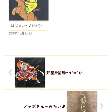
はばタン〜🎵(^o^)/
2018年8月20日
弁慶‼️登場〜(^o^)/
ノッポさん〜みたい🎵