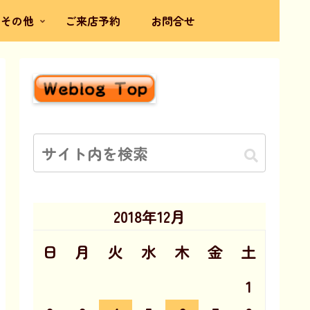
その他
ご来店予約
お問合せ
2018年12月
日
月
火
水
木
金
土
1