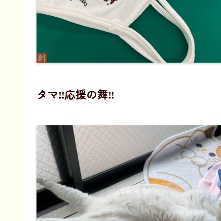
タマ‼️応援の舞‼️