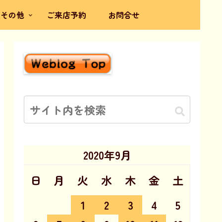
その他
ご来店予約
お問合せ
2020年9月
日
月
火
水
木
金
土
1
2
3
4
5