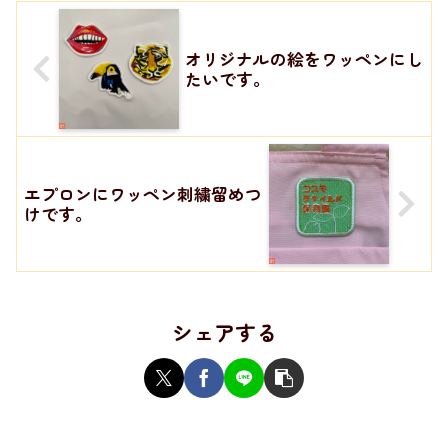
オリジナルの絵をワッペンにし
たいです。
エプロンにワッペン刺繍留めつ
けです。
シェアする