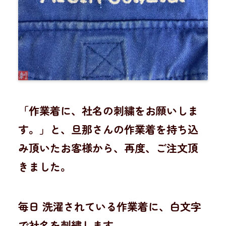
「作業着に、社名の刺繍をお願いしま
す。」と、旦那さんの作業着を持ち込
み頂いたお客様から、再度、ご注文頂
きました。
毎日 洗濯されている作業着に、白文字
で社名を刺繍します。