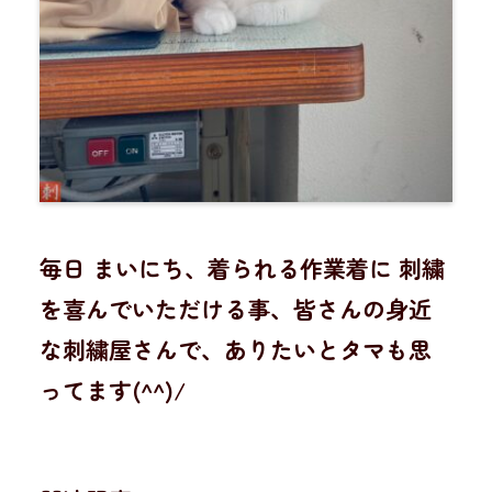
毎日 まいにち、着られる作業着に 刺繍
を喜んでいただける事、皆さんの身近
な刺繍屋さんで、ありたいとタマも思
ってます(^^)/