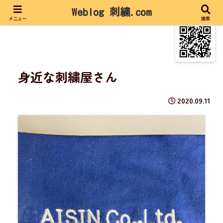
Weblog 刺繍.com
メニュー
検索
身近な刺繍屋さん
2020.09.11