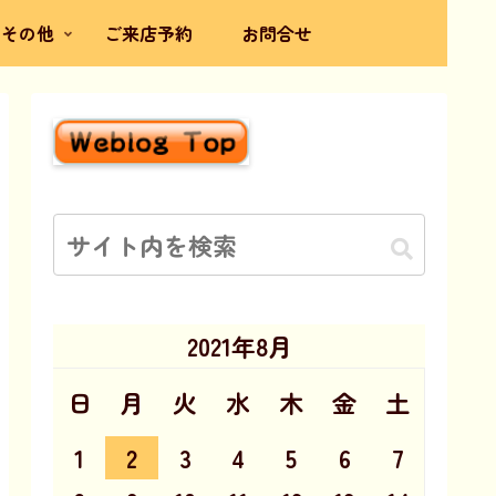
その他
ご来店予約
お問合せ
2021年8月
日
月
火
水
木
金
土
1
2
3
4
5
6
7