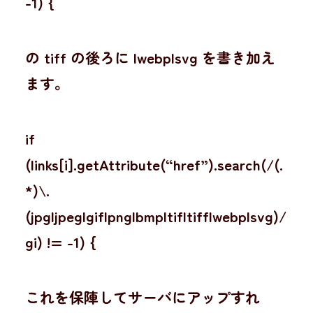
-1) {
の tiff の後ろに |webp|svg を書き加え
ます。
if
(links[i].getAttribute(“href”).search(/(.
*)\.
(jpg|jpeg|gif|png|bmp|tif|tiff|webp|svg)/
gi) != -1) {
これを保陣してサーバにアップすれ