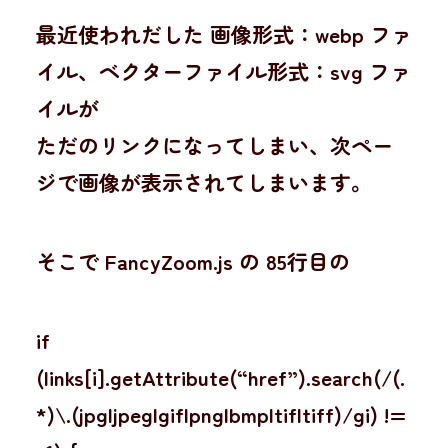
最近使われだした 画像形式：webp ファ
イル、ベクターファイル形式：svg ファ
イルが
ただのリンクになってしまい、次ペー
ジで画像が表示されてしまいます。
そこで FancyZoom.js の 85行目の
if
(links[i].getAttribute(“href”).search(/(.
*)\.(jpg|jpeg|gif|png|bmp|tif|tiff)/gi) !=