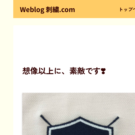
Weblog 刺繍.com
トップ
想像以上に、素敵です❣️