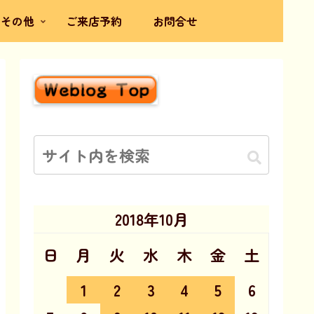
その他
ご来店予約
お問合せ
2018年10月
日
月
火
水
木
金
土
1
2
3
4
5
6