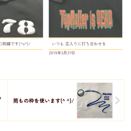
刺繍です(^o^)/
いつも 念入りに打ち合わせを
2019年3月27日
っ
筒もの枠を使います(^ ^)/